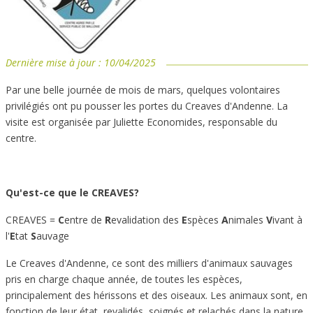
Dernière mise à jour :
10/04/2025
Par une belle journée de mois de mars, quelques volontaires
privilégiés ont pu pousser les portes du Creaves d'Andenne. La
visite est organisée par Juliette Economides, responsable du
centre.
Qu'est-ce que le CREAVES?
CREAVES =
C
entre de
R
evalidation des
E
spèces
A
nimales
V
ivant à
l'
E
tat
S
auvage
Le Creaves d'Andenne, ce sont des milliers d'animaux sauvages
pris en charge chaque année, de toutes les espèces,
principalement des hérissons et des oiseaux. Les animaux sont, en
fonction de leur état, revalidés, soignés et relachés dans la nature