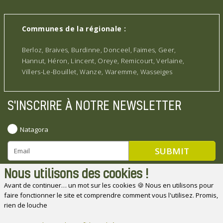
Communes de la régionale :
Berloz, Braives, Burdinne, Donceel, Faimes, Geer,
Hannut, Héron, Lincent, Oreye, Remicourt, Verlaine,
Villers-Le-Bouillet, Wanze, Waremme, Wasseiges
S'INSCRIRE À NOTRE NEWSLETTER
Natagora
Nous utilisons des cookies !
Avant de continuer… un mot sur les cookies 🍪 Nous en utilisons pour
faire fonctionner le site et comprendre comment vous l'utilisez. Promis,
Natagora souhaite remercier ses partenaires
rien de louche