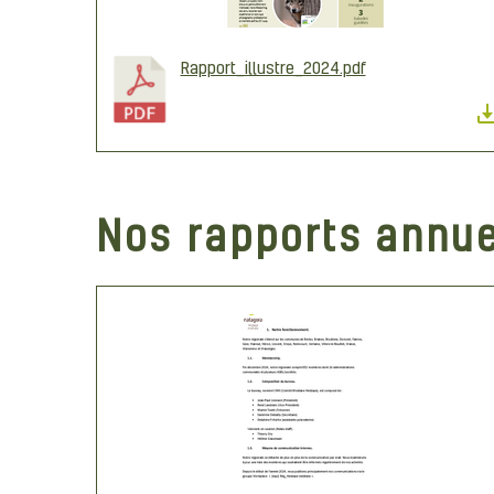
Rapport_illustre_2024.pdf
Nos rapports annue