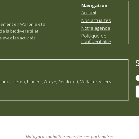
Navigation
Accueil
Nos actualités
èrement en Wallonie et à
Notre agenda
de la biodiversité et
Politique de
 avec les activités
confidentialité
nnut, Héron, Lincent, Oreye, Remicourt, Verlaine, Villers-
Natagora souhaite remercier ses partenaires