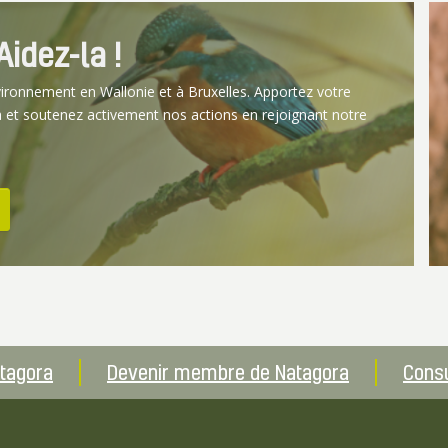
idez-la !
vironnement en Wallonie et à Bruxelles. Apportez votre
 et soutenez activement nos actions en rejoignant notre
atagora
Devenir membre de Natagora
Consu