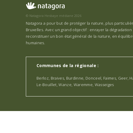
© Natagora Hesbaye médiane 2026
Natagora a pour but de protéger la nature, plus particuli
Bruxelles. Avec un grand objectif : enrayer la dégradation 
reconstituer un bon état général de la nature, en équilibre
humaines.
Communes de la régionale :
Berloz, Braives, Burdinne, Donceel, Faimes, Geer, Ha
Le-Bouillet, Wanze, Waremme, Wasseiges