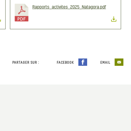
Rapports_activites_2025_Natagora.pdf
PARTAGER SUR :
FACEBOOK
EMAIL